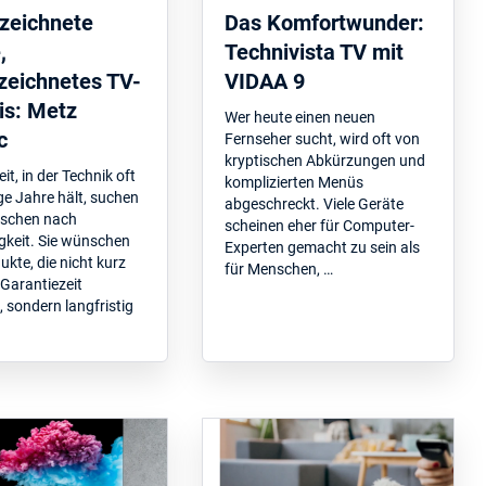
zeichnete
Das Komfortwunder:
,
Technivista TV mit
zeichnetes TV-
VIDAA 9
is: Metz
Wer heute einen neuen
c
Fernseher sucht, wird oft von
kryptischen Abkürzungen und
eit, in der Technik oft
komplizierten Menüs
ge Jahre hält, suchen
abgeschreckt. Viele Geräte
nschen nach
scheinen eher für Computer-
gkeit. Sie wünschen
Experten gemacht zu sein als
ukte, die nicht kurz
für Menschen, …
Garantiezeit
, sondern langfristig