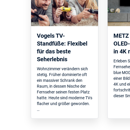
Vogels TV-
METZ 
Standfüße: Flexibel
OLED-
für das beste
in 4K 
Seherlebnis
Erleben S
Fernsehe
Wohnzimmer verändern sich
blue MOD
stetig. Früher dominierte oft
einer Bi
ein massiver Schrank den
4K und ei
Raum, in dessen Nische der
fortschri
Fernseher seinen festen Platz
dieser Sm
hatte. Heute sind moderne TVs
flacher und größer geworden.
…