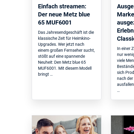
Einfach streamen:
Ausge
Der neue Metz blue
Marke
65 MUF6001
ausge
Erlebn
Das Jahresendgeschäft ist die
Classi
klassische Zeit für Heimkino-
Upgrades. Wer jetzt nach
In einer Z
einem großen Fernseher sucht,
nur weni
stößt auf eine spannende
viele Me
Neuheit: Den Metz blue 65
Beständi
MUF6001. Mit diesem Modell
sich Prod
bringt …
nach der 
ausfallen
…