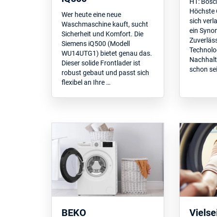
H1: Bosc
Höchste Q
Wer heute eine neue
sich verl
Waschmaschine kauft, sucht
ein Synon
Sicherheit und Komfort. Die
Zuverläss
Siemens iQ500 (Modell
Technolo
WU14UTG1) bietet genau das.
Nachhalt
Dieser solide Frontlader ist
schon sei
robust gebaut und passt sich
flexibel an Ihre …
BEKO
Vielse