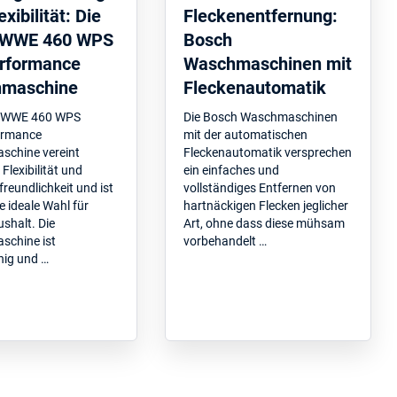
xibilität: Die
Fleckenentfernung:
 WWE 460 WPS
Bosch
rformance
Waschmaschinen mit
maschine
Fleckenautomatik
e WWE 460 WPS
Die Bosch Waschmaschinen
ormance
mit der automatischen
chine vereint
Fleckenautomatik versprechen
 Flexibilität und
ein einfaches und
reundlichkeit und ist
vollständiges Entfernen von
e ideale Wahl für
hartnäckigen Flecken jeglicher
shalt. Die
Art, ohne dass diese mühsam
chine ist
vorbehandelt …
hig und …