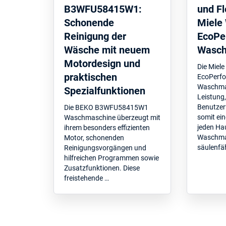
B3WFU58415W1:
und Fle
Schonende
Miele
Reinigung der
EcoPe
Wäsche mit neuem
Wasch
Motordesign und
Die Miel
praktischen
EcoPerf
Waschmas
Spezialfunktionen
Leistung,
Benutzerf
Die BEKO B3WFU58415W1
somit ein
Waschmaschine überzeugt mit
jeden Hau
ihrem besonders effizienten
Waschmas
Motor, schonenden
säulenfä
Reinigungsvorgängen und
hilfreichen Programmen sowie
Zusatzfunktionen. Diese
freistehende …