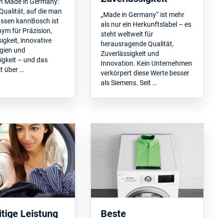
h Made in Germany:
ualität, auf die man
„Made in Germany“ ist mehr
assen kannBosch ist
als nur ein Herkunftslabel – es
ym für Präzision,
steht weltweit für
igkeit, innovative
herausragende Qualität,
gien und
Zuverlässigkeit und
igkeit – und das
Innovation. Kein Unternehmen
t über …
verkörpert diese Werte besser
als Siemens. Seit …
itige Leistung
Beste