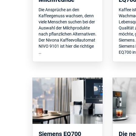
Die Ansprüche an den
Kaffee is
Kaffeegenuss wachsen, denn
Wachmach
viele Menschen suchen bei der
Lebensqua
Auswahl der Milchprodukte
Qualität 
nach pflanzlichen Alternativen.
möchte, g
Der Nivona Kaffeevollautomat
Siemens.
NIVO 9101 ist hier die richtige
Siemens 
…
EQ700 int
Siemens EQ700
Die n