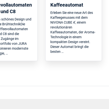
evollautomaten
Kaffeeautomat
 und C8
Erleben Sie eine neue Art des
Kaffeegenusses mit dem
h schönes Design und
NIVONA CUBE 4', einem
te BrühtechnikDie
revolutionären
ffeevollautomaten
Kaffeeautomaten, der Aroma-
d C8 sind die
Technologie in einem
 Zugänge im
kompakten Design vereint.
ortfolio von JURA
Dieser Automat bringt die
inieren modernste
besten …
ie, …