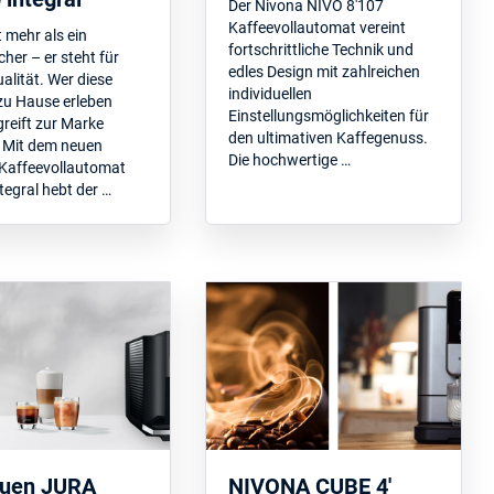
Der Nivona NIVO 8'107
Kaffeevollautomat vereint
t mehr als ein
fortschrittliche Technik und
er – er steht für
edles Design mit zahlreichen
lität. Wer diese
individuellen
zu Hause erleben
Einstellungsmöglichkeiten für
reift zur Marke
den ultimativen Kaffegenuss.
 Mit dem neuen
Die hochwertige …
Kaffeevollautomat
egral hebt der …
euen JURA
NIVONA CUBE 4'