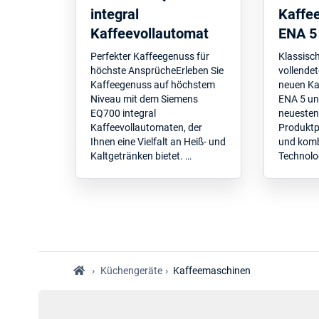
integral
Kaffe
Kaffeevollautomat
ENA 5
Perfekter Kaffeegenuss für
Klassisc
höchste AnsprücheErleben Sie
vollende
Kaffeegenuss auf höchstem
neuen Ka
Niveau mit dem Siemens
ENA 5 un
EQ700 integral
neuesten
Kaffeevollautomaten, der
Produktp
Ihnen eine Vielfalt an Heiß- und
und komb
Kaltgetränken bietet. …
Technolog
›
Küchengeräte
›
Kaffeemaschinen