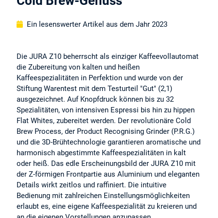
Cold Brew-Genuss
Ein lesenswerter Artikel aus dem Jahr 2023
Die JURA Z10 beherrscht als einziger Kaffeevollautomat
die Zubereitung von kalten und heißen
Kaffeespezialitäten in Perfektion und wurde von der
Stiftung Warentest mit dem Testurteil "Gut" (2,1)
ausgezeichnet. Auf Knopfdruck können bis zu 32
Spezialitäten, von intensiven Espressi bis hin zu hippen
Flat Whites, zubereitet werden. Der revolutionäre Cold
Brew Process, der Product Recognising Grinder (P.R.G.)
und die 3D-Brühtechnologie garantieren aromatische und
harmonisch abgestimmte Kaffeespezialitäten in kalt
oder heiß. Das edle Erscheinungsbild der JURA Z10 mit
der Z-förmigen Frontpartie aus Aluminium und eleganten
Details wirkt zeitlos und raffiniert. Die intuitive
Bedienung mit zahlreichen Einstellungsmöglichkeiten
erlaubt es, eine eigene Kaffeespezialität zu kreieren und
an die eigenen Vorstellungen anzupassen.