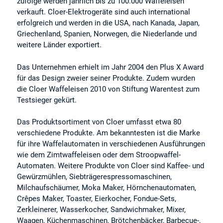
zufolge werden jährlich bis zu 100.000 Waffeleisen
verkauft. Cloer-Elektrogeräte sind auch international
erfolgreich und werden in die USA, nach Kanada, Japan,
Griechenland, Spanien, Norwegen, die Niederlande und
weitere Länder exportiert.
Das Unternehmen erhielt im Jahr 2004 den Plus X Award
für das Design zweier seiner Produkte. Zudem wurden
die Cloer Waffeleisen 2010 von Stiftung Warentest zum
Testsieger gekürt.
Das Produktsortiment von Cloer umfasst etwa 80
verschiedene Produkte. Am bekanntesten ist die Marke
für ihre Waffelautomaten in verschiedenen Ausführungen
wie dem Zimtwaffeleisen oder dem Stroopwaffel-
Automaten. Weitere Produkte von Cloer sind Kaffee- und
Gewürzmühlen, Siebträgerespressomaschinen,
Milchaufschäumer, Moka Maker, Hörnchenautomaten,
Crêpes Maker, Toaster, Eierkocher, Fondue-Sets,
Zerkleinerer, Wasserkocher, Sandwichmaker, Mixer,
Waagen, Küchenmaschinen, Brötchenbäcker, Barbecue-,