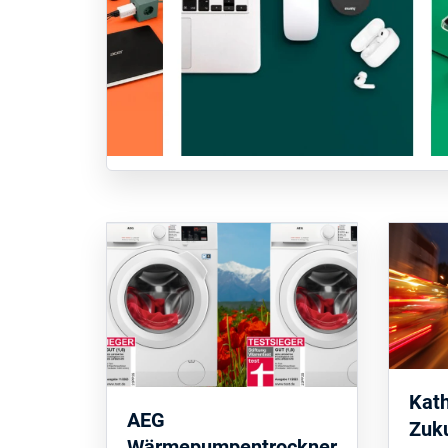
Kath
AEG
Zuku
Wärmepumpentrockner