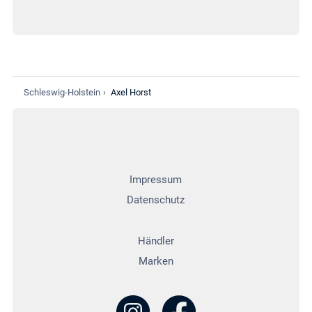
Montageservice
Ökologische
Schleswig-Holstein
›
Axel Horst
Verantwortung
Impressum
Ökologische
Produkteinweisung
Datenschutz
Energieanbieter
Händler
Marken
Qualifizierte
Umweltgerechte