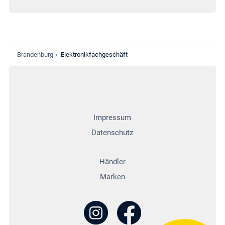
Ökologische
Ökologische
Brandenburg
›
Elektronikfachgeschäft
Verantwortung
Energieanbieter
Impressum
Umweltgerechte
Datenschutz
Entsorgung
Händler
Marken