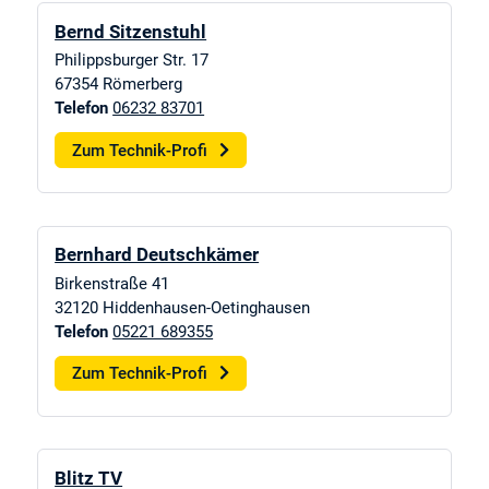
Bernd Sitzenstuhl
Philippsburger Str. 17
67354
Römerberg
Telefon
06232 83701
Zum Technik-Profi
Bernhard Deutschkämer
Birkenstraße 41
32120
Hiddenhausen-Oetinghausen
Telefon
05221 689355
Zum Technik-Profi
Blitz TV