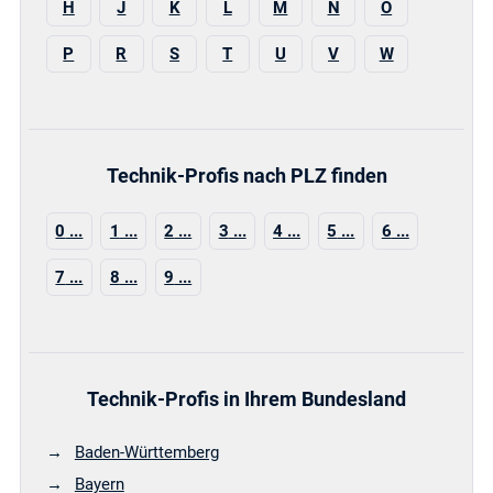
H
J
K
L
M
N
O
P
R
S
T
U
V
W
Technik-Profis nach PLZ finden
0
1
2
3
4
5
6
7
8
9
Technik-Profis in Ihrem Bundesland
Baden-Württemberg
Bayern