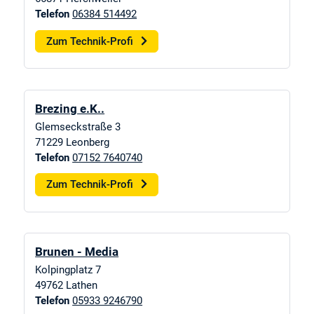
Telefon
06384 514492
Zum Technik-Profi
Brezing e.K..
Glemseckstraße 3
71229
Leonberg
Telefon
07152 7640740
Zum Technik-Profi
Brunen - Media
Kolpingplatz 7
49762
Lathen
Telefon
05933 9246790