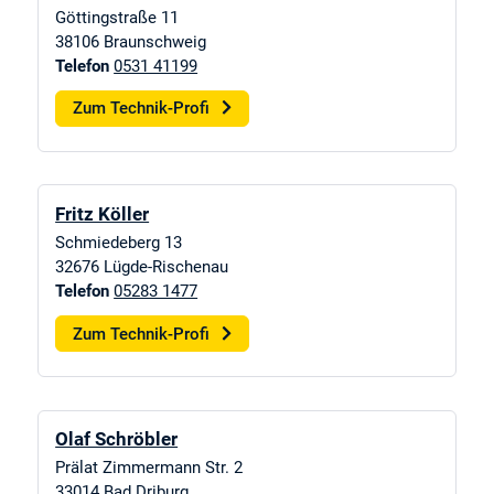
Göttingstraße 11
38106
Braunschweig
Telefon
0531 41199
Zum Technik-Profi
Fritz Köller
Schmiedeberg 13
32676
Lügde-Rischenau
Telefon
05283 1477
Zum Technik-Profi
Olaf Schröbler
Prälat Zimmermann Str. 2
33014
Bad Driburg