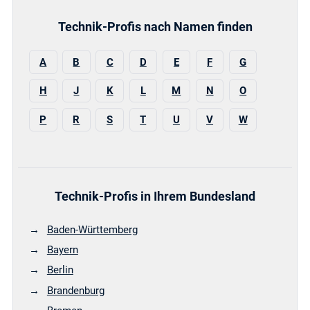
Technik-Profis nach Namen finden
A
B
C
D
E
F
G
H
J
K
L
M
N
O
P
R
S
T
U
V
W
Technik-Profis in Ihrem Bundesland
Baden-Württemberg
Bayern
Berlin
Brandenburg