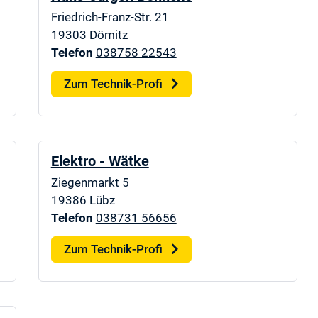
Friedrich-Franz-Str. 21
19303
Dömitz
Telefon
038758 22543
Zum Technik-Profi
Elektro - Wätke
Ziegenmarkt 5
19386
Lübz
Telefon
038731 56656
Zum Technik-Profi