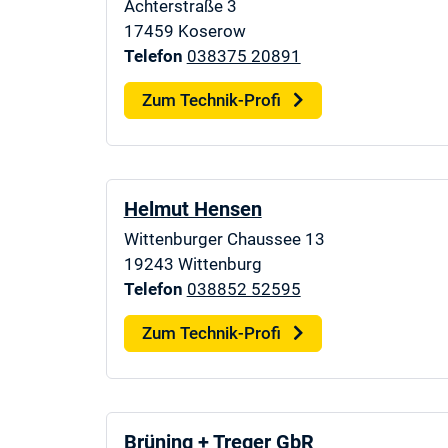
Achterstraße 3
17459
Koserow
Telefon
038375 20891
Zum Technik-Profi
Helmut Hensen
Wittenburger Chaussee 13
19243
Wittenburg
Telefon
038852 52595
Zum Technik-Profi
Brüning + Treger GbR