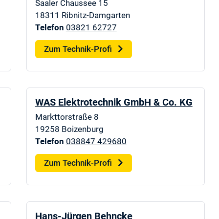
Saaler Chaussee 15
18311
Ribnitz-Damgarten
Telefon
03821 62727
Zum Technik-Profi
WAS Elektrotechnik GmbH & Co. KG
Markttorstraße 8
19258
Boizenburg
Telefon
038847 429680
Zum Technik-Profi
Hans-Jürgen Behncke