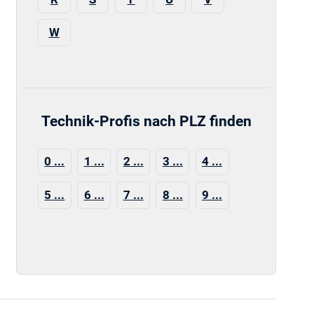
W
Technik-Profis nach PLZ finden
0
1
2
3
4
5
6
7
8
9