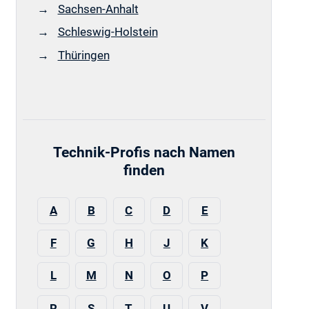
Sachsen-Anhalt
Schleswig-Holstein
Thüringen
Technik-Profis nach Namen
finden
A
B
C
D
E
F
G
H
J
K
L
M
N
O
P
R
S
T
U
V