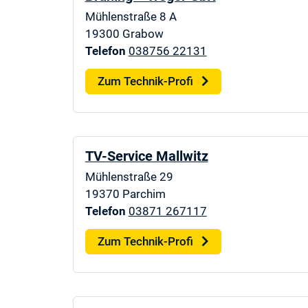
Mühlenstraße 8 A
19300
Grabow
Telefon
038756 22131
Zum Technik-Profi
TV-Service Mallwitz
Mühlenstraße 29
19370
Parchim
Telefon
03871 267117
Zum Technik-Profi