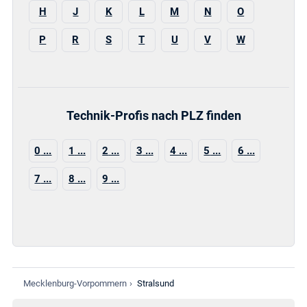
H
J
K
L
M
N
O
P
R
S
T
U
V
W
Technik-Profis nach PLZ finden
0
1
2
3
4
5
6
7
8
9
Mecklenburg-Vorpommern
›
Stralsund