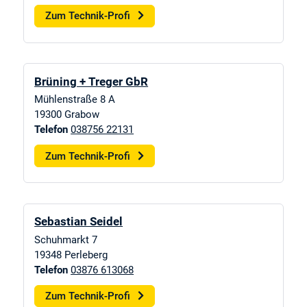
Zum Technik-Profi
Brüning + Treger GbR
Mühlenstraße 8 A
19300
Grabow
Telefon
038756 22131
Zum Technik-Profi
Sebastian Seidel
Schuhmarkt 7
19348
Perleberg
Telefon
03876 613068
Zum Technik-Profi