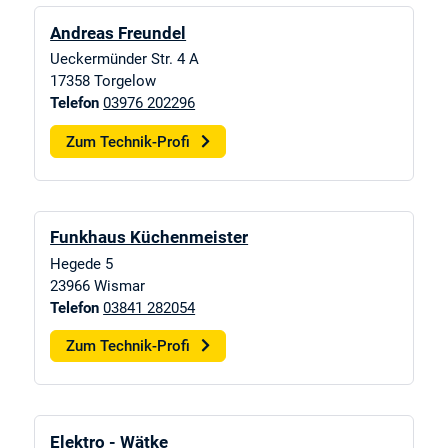
Andreas Freundel
Ueckermünder Str. 4 A
17358
Torgelow
Telefon
03976 202296
Zum Technik-Profi
Funkhaus Küchenmeister
Hegede 5
23966
Wismar
Telefon
03841 282054
Zum Technik-Profi
Elektro - Wätke