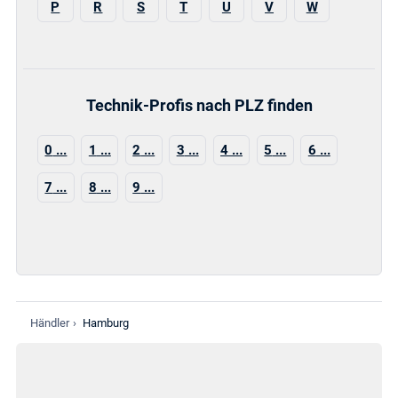
P
R
S
T
U
V
W
Technik-Profis nach PLZ finden
0
1
2
3
4
5
6
7
8
9
Händler
›
Hamburg