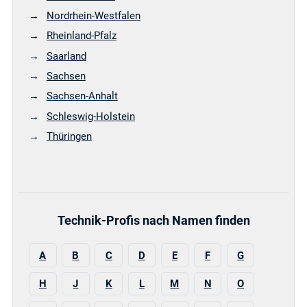
Nordrhein-Westfalen
Rheinland-Pfalz
Saarland
Sachsen
Sachsen-Anhalt
Schleswig-Holstein
Thüringen
Technik-Profis nach Namen finden
A
B
C
D
E
F
G
H
J
K
L
M
N
O