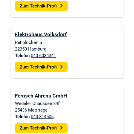
Zum Technik-Profi
Elektrohaus Volksdorf
Rehblöcken 5
22359
Hamburg
Telefon
040 6034341
Zum Technik-Profi
Fernseh Ahrens GmbH
Wedeler Chaussee 84f
25436
Moorrege
Telefon
040 814505
Zum Technik-Profi