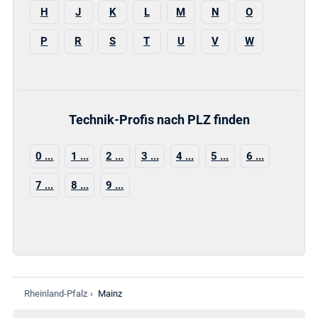
H
J
K
L
M
N
O
P
R
S
T
U
V
W
Technik-Profis nach PLZ finden
0
1
2
3
4
5
6
7
8
9
Rheinland-Pfalz
›
Mainz