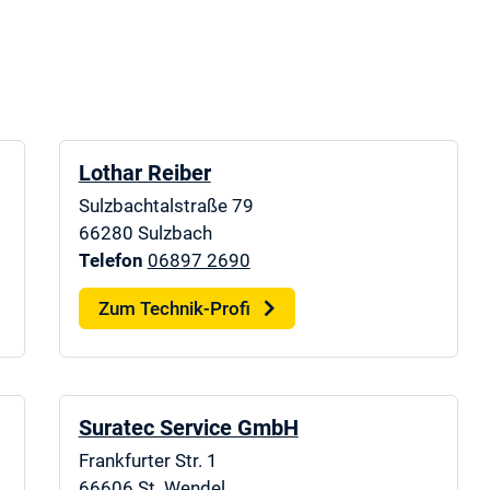
Lothar Reiber
Sulzbachtalstraße 79
66280
Sulzbach
Telefon
06897 2690
Zum Technik-Profi
Suratec Service GmbH
Frankfurter Str. 1
66606
St. Wendel