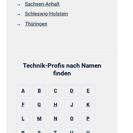
Sachsen-Anhalt
Schleswig-Holstein
Thüringen
Technik-Profis nach Namen
finden
A
B
C
D
E
F
G
H
J
K
L
M
N
O
P
R
S
T
U
V