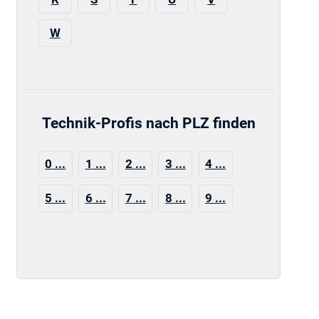
W
Technik-Profis nach PLZ finden
0
1
2
3
4
5
6
7
8
9