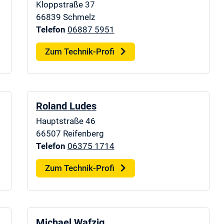
Kloppstraße 37
66839
Schmelz
Telefon
06887 5951
Zum Technik-Profi
Roland Ludes
Hauptstraße 46
66507
Reifenberg
Telefon
06375 1714
Zum Technik-Profi
Michael Wafzig