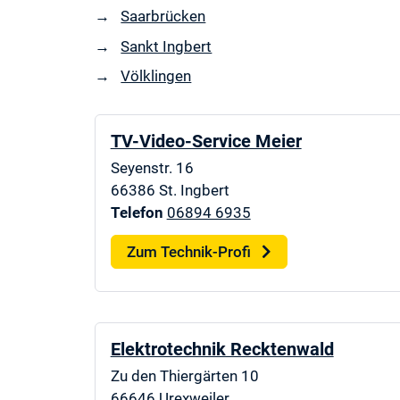
Saarbrücken
Sankt Ingbert
Völklingen
TV-Video-Service Meier
Seyenstr. 16
66386
St. Ingbert
Telefon
06894 6935
Zum Technik-Profi
Elektrotechnik Recktenwald
Zu den Thiergärten 10
66646
Urexweiler