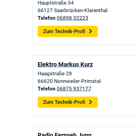
Hauptstraße 34
66127
Saarbrücken-Klarenthal
Telefon
06898 32223
Zum Technik-Profi
Elektro Markus Kurz
Haagstraße 28
66620
Nonnweiler-Primstal
Telefon
06875 937177
Zum Technik-Profi
Radio Fernseh Jung