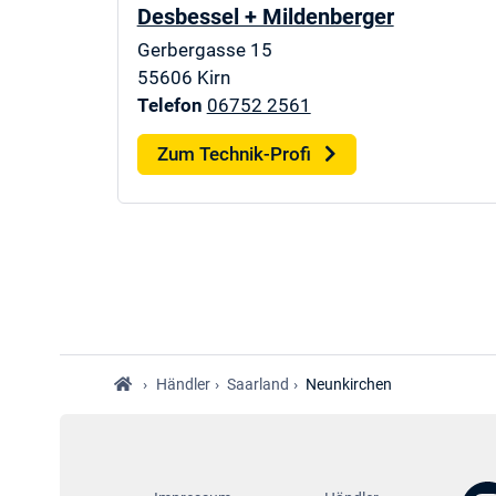
Desbessel + Mildenberger
Gerbergasse 15
55606
Kirn
Telefon
06752 2561
Zum Technik-Profi
›
Händler
›
Saarland
›
Neunkirchen