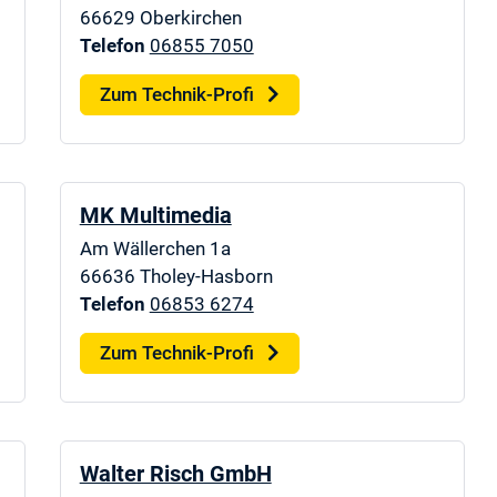
66629
Oberkirchen
Telefon
06855 7050
Zum Technik-Profi
MK Multimedia
Am Wällerchen 1a
66636
Tholey-Hasborn
Telefon
06853 6274
Zum Technik-Profi
Walter Risch GmbH