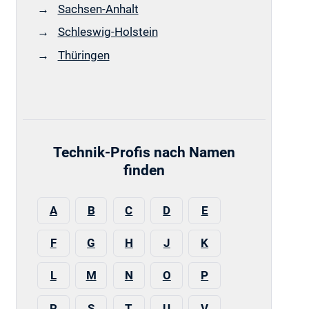
Sachsen-Anhalt
Schleswig-Holstein
Thüringen
Technik-Profis nach Namen
finden
A
B
C
D
E
F
G
H
J
K
L
M
N
O
P
R
S
T
U
V