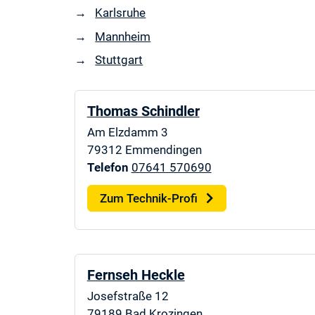
Karlsruhe
Mannheim
Stuttgart
Thomas Schindler
Am Elzdamm 3
79312
Emmendingen
Telefon
07641 570690
Zum Technik-Profi
Fernseh Heckle
Josefstraße 12
79189
Bad Krozingen