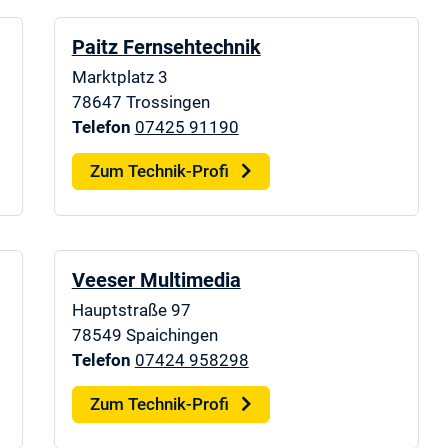
Paitz Fernsehtechnik
Marktplatz 3
78647
Trossingen
Telefon
07425 91190
Zum Technik-Profi
Veeser Multimedia
Hauptstraße 97
78549
Spaichingen
Telefon
07424 958298
Zum Technik-Profi