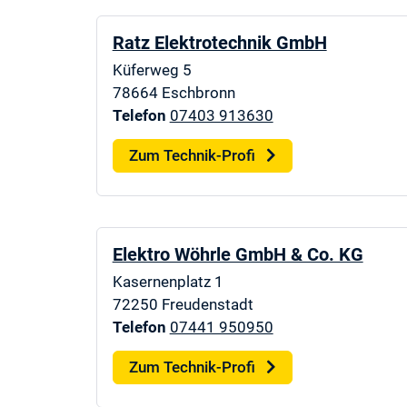
Ratz Elektrotechnik GmbH
Küferweg 5
78664
Eschbronn
Telefon
07403 913630
Zum Technik-Profi
Elektro Wöhrle GmbH & Co. KG
Kasernenplatz 1
72250
Freudenstadt
Telefon
07441 950950
Zum Technik-Profi