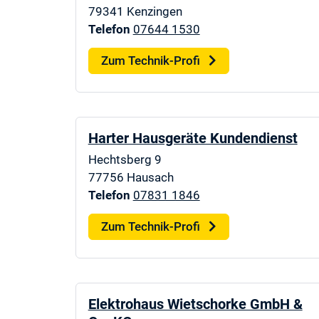
79341
Kenzingen
Telefon
07644 1530
Zum Technik-Profi
Harter Hausgeräte Kundendienst
Hechtsberg 9
77756
Hausach
Telefon
07831 1846
Zum Technik-Profi
Elektrohaus Wietschorke GmbH &