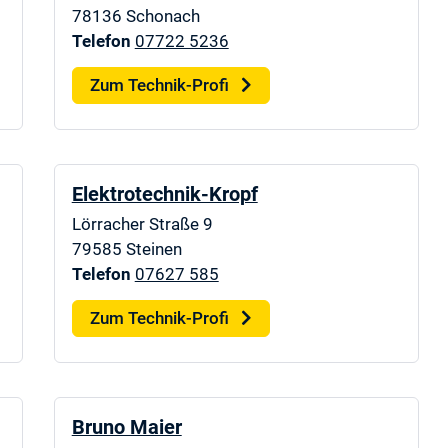
78136
Schonach
Telefon
07722 5236
Zum Technik-Profi
Elektrotechnik-Kropf
Lörracher Straße 9
79585
Steinen
Telefon
07627 585
Zum Technik-Profi
Bruno Maier