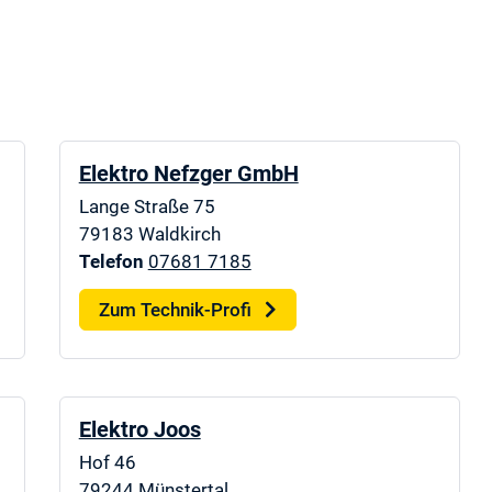
Elektro Nefzger GmbH
Lange Straße 75
79183
Waldkirch
Telefon
07681 7185
Zum Technik-Profi
Elektro Joos
Hof 46
79244
Münstertal