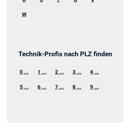
W
Technik-Profis nach PLZ finden
0
1
2
3
4
5
6
7
8
9